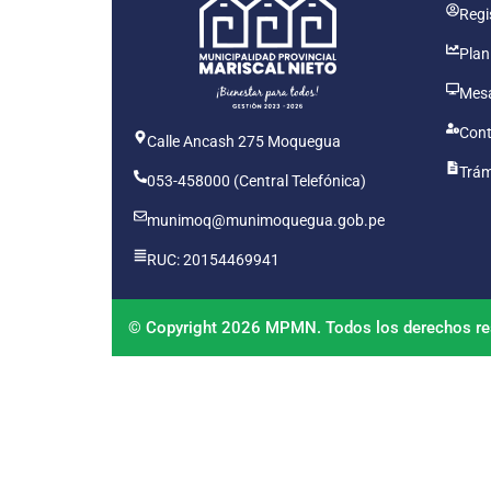
Regis
Plan
Mesa
Cont
Calle Ancash 275 Moquegua
Trám
053-458000 (Central Telefónica)
munimoq@munimoquegua.gob.pe
RUC: 20154469941
© Copyright 2026 MPMN. Todos los derechos re