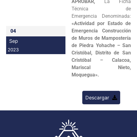
APROBAR,
La Ficha
Programas
Técnica de
Emergencia Denominada:
Intranet
«Actividad por Estado de
Emergencia Construcción
04
de Muros de Mampostería
Sep
de Piedra Yohache – San
2023
Cristóbal, Distrito de San
Cristóbal – Calacoa,
Mariscal Nieto,
Moquegua».
Descargar