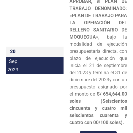
APROBAR,
el
PLAN DE
Programas
TRABAJO DENOMINADO:
«PLAN DE TRABAJO PARA
Intranet
LA OPERACIÓN DEL
RELLENO SANITARIO DE
MOQUEGUA»,
bajo la
modalidad de ejecución
presupuestaria directa, con
20
plazo de ejecución que
Sep
inicia el 21 de septiembre
2023
del 2023 y termina el 31 de
diciembre del 2023y con un
presupuesto asignado por
el monto de
S/ 654,644.00
soles (Seiscientos
cincuenta y cuatro mil
seiscientos cuarenta y
cuatro con 00/100 soles).