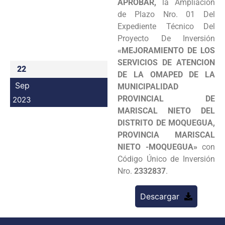
APROBAR,
la Ampliación
Programas
de Plazo Nro. 01 Del
Expediente Técnico Del
Intranet
Proyecto De Inversión
«MEJORAMIENTO DE LOS
SERVICIOS DE ATENCION
22
DE LA OMAPED DE LA
Sep
MUNICIPALIDAD
PROVINCIAL DE
2023
MARISCAL NIETO DEL
DISTRITO DE MOQUEGUA,
PROVINCIA MARISCAL
NIETO -MOQUEGUA»
con
Código Único de Inversión
Nro.
2332837
.
Descargar