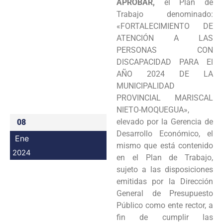
APROBAR,
el Plan de
Programas
Trabajo denominado:
«FORTALECIMIENTO DE
Intranet
ATENCIÓN A LAS
PERSONAS CON
DISCAPACIDAD PARA El
AÑO 2024 DE LA
MUNICIPALIDAD
PROVINCIAL MARISCAL
NIETO-MOQUEGUA»,
elevado por la Gerencia de
08
Desarrollo Económico, el
Ene
mismo que está contenido
2024
en el Plan de Trabajo,
sujeto a las disposiciones
emitidas por la Dirección
General de Presupuesto
Público como ente rector, a
fin de cumplir las