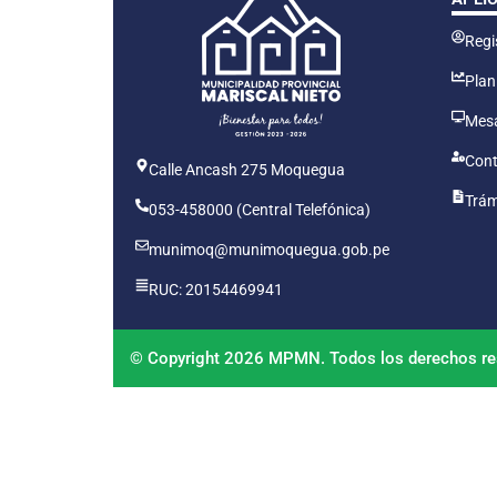
Regis
Plan
Mesa
Cont
Calle Ancash 275 Moquegua
Trám
053-458000 (Central Telefónica)
munimoq@munimoquegua.gob.pe
RUC: 20154469941
© Copyright 2026 MPMN. Todos los derechos re