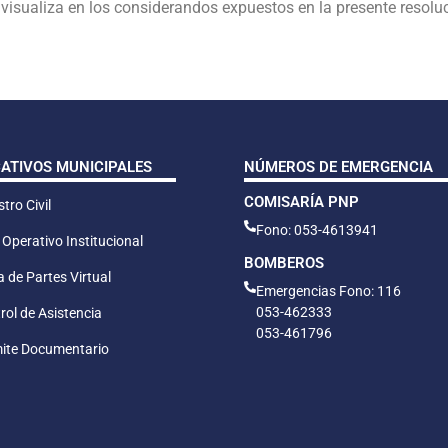
 visualiza en los considerandos expuestos en la presente resolu
CATIVOS MUNICIPALES
NÚMEROS DE EMERGENCIA
COMISARÍA PNP
tro Civil
Fono: 053-4613941
 Operativo Institucional
BOMBEROS
 de Partes Virtual
Emergencias Fono: 116
053-462333
rol de Asistencia
053-461796
ite Documentario