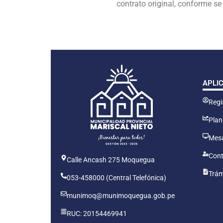
contrato original, conforme se
APLI
Regis
Plan
Mesa
Cont
Calle Ancash 275 Moquegua
Trám
053-458000 (Central Telefónica)
munimoq@munimoquegua.gob.pe
RUC: 20154469941