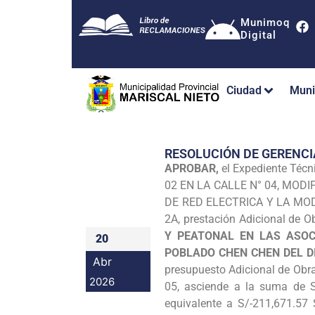
Munimoq
Digital
Ciudad
Muni
RESOLUCIÓN DE GERENCI
APROBAR,
el Expediente Técn
02 EN LA CALLE N° 04, MODI
DE RED ELECTRICA Y LA MOD
2A, prestación Adicional de 
Y PEATONAL EN LAS ASOCI
20
POBLADO CHEN CHEN DEL D
Abr
presupuesto Adicional de Obra
2026
05, asciende a la suma de S/
equivalente a S/-211,671.57 