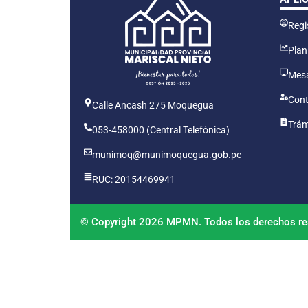
Regis
Plan
Mesa
Cont
Calle Ancash 275 Moquegua
Trám
053-458000 (Central Telefónica)
munimoq@munimoquegua.gob.pe
RUC: 20154469941
© Copyright 2026 MPMN. Todos los derechos re