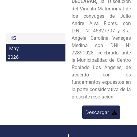
DECLARAR,
la Disolución
Programas
del Vínculo Matrimonial de
los conyuges de Julio
Intranet
Andre Alva Flores, con
D.N.I. N° 45327707 y Sra.
Angela Carolina Venegas
15
Medina con DNI N°
May
72891028, celebrado ante
2026
la Municipalidad del Centro
Poblado Los Ángeles, de
acuerdo con los
fundamentos expuestos en
la parte considerativa de la
presente resolución.
Descargar