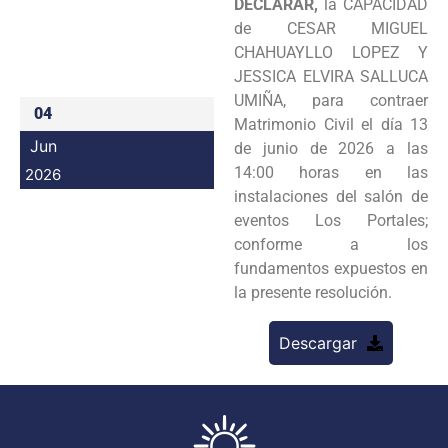
DECLARAR,
la CAPACIDAD
Programas
de CESAR MIGUEL
CHAHUAYLLO LOPEZ Y
Intranet
JESSICA ELVIRA SALLUCA
UMIÑA, para contraer
04
Matrimonio Civil el día 13
Jun
de junio de 2026 a las
14:00 horas en las
2026
instalaciones del salón de
eventos Los Portales;
conforme a los
fundamentos expuestos en
la presente resolución.
Descargar