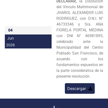
DECLARAR,
la Disolución
Programas
del Vinculo Matrimonial de
JHAROL ALEXANDER LUIS
Intranet
RODRIGUEZ, con D.N.I. N°
46733346 y Sra. ANA
FIORELA PORTAL MEDINA
04
con DNI N° 46981895,
Jun
celebrado ante la
2026
Municipalidad del Centro
Poblado San Francisco, de
acuerdo con los
fundamentos expuestos en
la parte considerativa de la
presente resolución.
Descargar