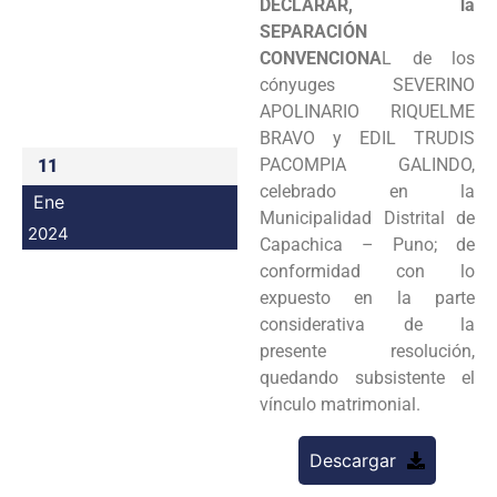
DECLARAR, la
Programas
SEPARACIÓN
CONVENCIONA
L de los
Intranet
cónyuges SEVERINO
APOLINARIO RIQUELME
BRAVO y EDIL TRUDIS
PACOMPIA GALINDO,
11
celebrado en la
Ene
Municipalidad Distrital de
2024
Capachica – Puno; de
conformidad con lo
expuesto en la parte
considerativa de la
presente resolución,
quedando subsistente el
vínculo matrimonial.
Descargar