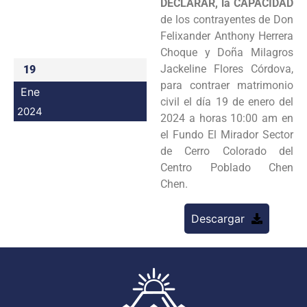
DECLARAR,
la CAPACIDAD
Programas
de los contrayentes de Don
Felixander Anthony Herrera
Intranet
Choque y Doña Milagros
Jackeline Flores Córdova,
19
para contraer matrimonio
Ene
civil el día 19 de enero del
2024
2024 a horas 10:00 am en
el Fundo El Mirador Sector
de Cerro Colorado del
Centro Poblado Chen
Chen.
Descargar