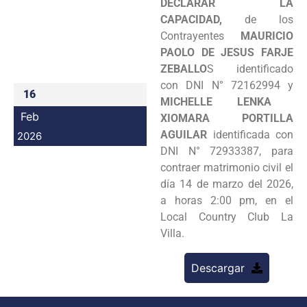
DECLARAR LA
Programas
CAPACIDAD,
de los
Contrayentes
MAURICIO
Intranet
PAOLO DE JESUS FARJE
ZEBALLO
S identificado
con DNI N° 72162994 y
16
MICHELLE LENKA
Feb
XIOMARA PORTILLA
AGUILAR
identificada con
2026
DNI N° 72933387, para
contraer matrimonio civil el
día 14 de marzo del 2026,
a horas 2:00 pm, en el
Local Country Club La
Villa.
Descargar