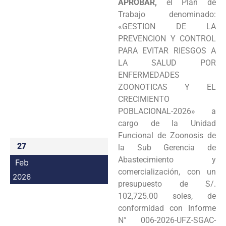
APROBAR,
el Plan de
Programas
Trabajo denominado:
«GESTION DE LA
Intranet
PREVENCION Y CONTROL
PARA EVITAR RIESGOS A
LA SALUD POR
ENFERMEDADES
ZOONOTICAS Y EL
CRECIMIENTO
POBLACIONAL-2026» a
cargo de la Unidad
Funcional de Zoonosis de
27
la Sub Gerencia de
Abastecimiento y
Feb
comercialización, con un
2026
presupuesto de S/.
102,725.00 soles, de
conformidad con Informe
N° 006-2026-UFZ-SGAC-