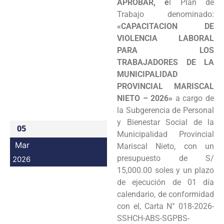
APROBAR, e
l Plan de
Programas
Trabajo denominado:
«CAPACITACION DE
Intranet
VIOLENCIA LABORAL
PARA LOS
TRABAJADORES DE LA
MUNICIPALIDAD
PROVINCIAL MARISCAL
NIETO – 2026»
a cargo de
la Subgerencia de Personal
y Bienestar Social de la
05
Municipalidad Provincial
Mar
Mariscal Nieto, con un
presupuesto de S/
2026
15,000.00 soles y un plazo
de ejecución de 01 día
calendario, de conformidad
con el, Carta N° 018-2026-
SSHCH-ABS-SGPBS-