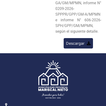
GA/GM/MPMN, informe N°
0209-2026-
SPPPR/GPP/GM-A/MPMN
e informe N° 606-2026-
SPH/GPP/GM/MPMN,
según el siguiente detalle.
Descargar