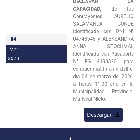
DECLARAR LA
Programas
CAPACIDAD, d
e los
Contrayentes AURELIO
Intranet
SALAMANCA CONDE
identificado con DNI N°
04743548 y ALEKSANDRA
04
ANNA STOCHMAL
Mar
identificada con Pasaporte
2026
N° FG 4190320, para
contraer matrimonio civil el
día 04 de marzo del 2026,
a horas 11:00 am, en la
Municipalidad Provincial
Mariscal Nieto.
Descargar