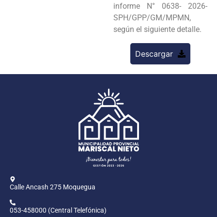
informe N° 0638- 2026-
SPH/GPP/GM/MPMN,
según el siguiente detalle.
Descargar
Calle Ancash 275 Moquegua
053-458000 (Central Telefónica)