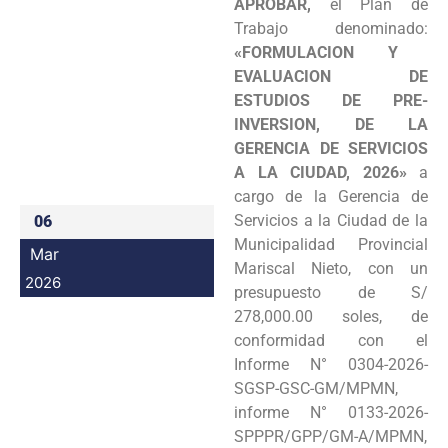
APROBAR,
el Plan de
Programas
Trabajo denominado:
«FORMULACION Y
Intranet
EVALUACION DE
ESTUDIOS DE PRE-
INVERSION, DE LA
GERENCIA DE SERVICIOS
A LA CIUDAD, 2026»
a
cargo de la Gerencia de
Servicios a la Ciudad de la
06
Municipalidad Provincial
Mar
Mariscal Nieto, con un
2026
presupuesto de S/
278,000.00 soles, de
conformidad con el
Informe N° 0304-2026-
SGSP-GSC-GM/MPMN,
informe N° 0133-2026-
SPPPR/GPP/GM-A/MPMN,