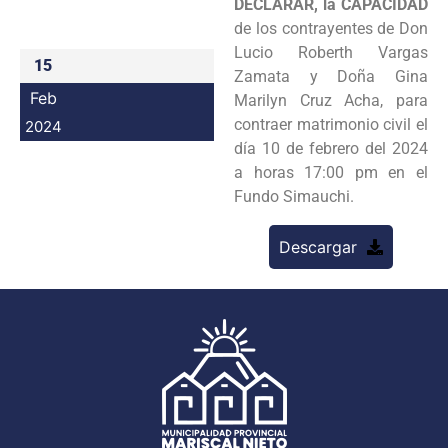
DECLARAR, la CAPACIDAD
Programas
de los contrayentes de Don
Lucio Roberth Vargas
15
Intranet
Zamata y Doña Gina
Feb
Marilyn Cruz Acha, para
contraer matrimonio civil el
2024
día 10 de febrero del 2024
a horas 17:00 pm en el
Fundo Simauchi.
Descargar