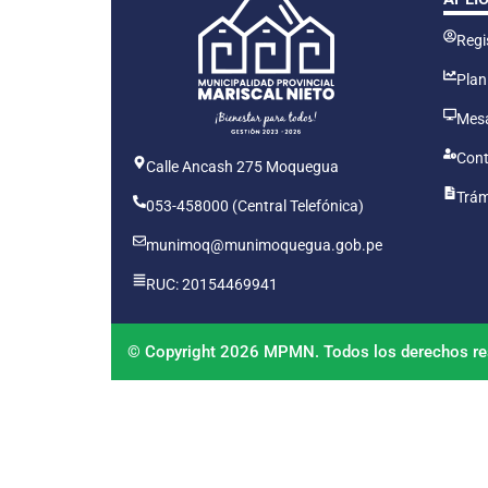
Regis
Plan
Mesa
Cont
Calle Ancash 275 Moquegua
Trám
053-458000 (Central Telefónica)
munimoq@munimoquegua.gob.pe
RUC: 20154469941
© Copyright 2026 MPMN. Todos los derechos re