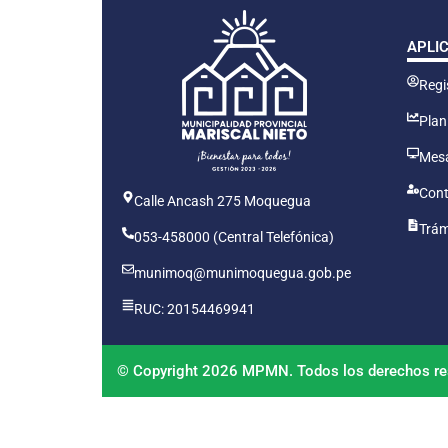
APLI
Regis
Plan
Mesa
Cont
Calle Ancash 275 Moquegua
Trám
053-458000 (Central Telefónica)
munimoq@munimoquegua.gob.pe
RUC: 20154469941
© Copyright 2026 MPMN. Todos los derechos re