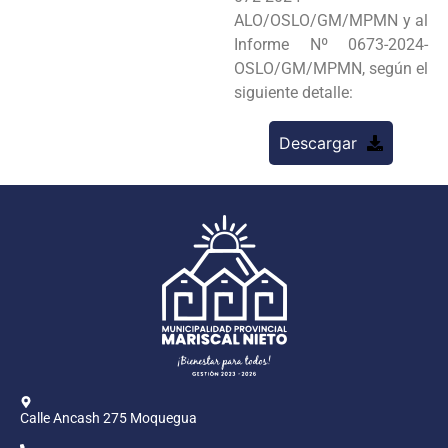
ALO/OSLO/GM/MPMN y al
Informe Nº 0673-2024-
OSLO/GM/MPMN, según el
siguiente detalle:
Descargar
Calle Ancash 275 Moquegua