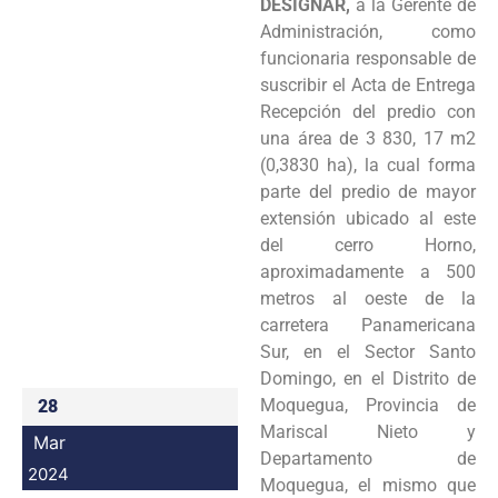
DESIGNAR,
a la Gerente de
Programas
Administración, como
funcionaria responsable de
Intranet
suscribir el Acta de Entrega
Recepción del predio con
una área de 3 830, 17 m2
(0,3830 ha), la cual forma
parte del predio de mayor
extensión ubicado al este
del cerro Horno,
aproximadamente a 500
metros al oeste de la
carretera Panamericana
Sur, en el Sector Santo
Domingo, en el Distrito de
Moquegua, Provincia de
28
Mariscal Nieto y
Mar
Departamento de
2024
Moquegua, el mismo que