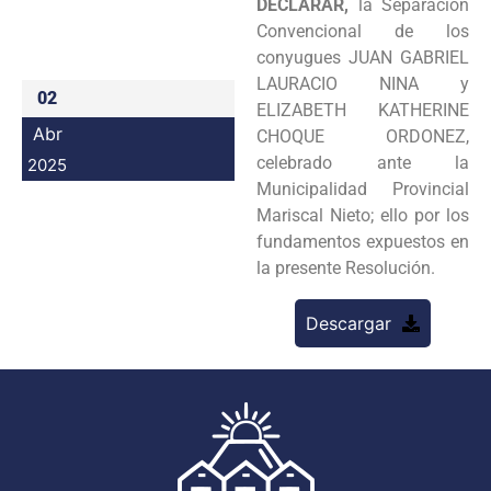
DECLARAR,
la Separación
Programas
Convencional de los
conyugues JUAN GABRIEL
Intranet
LAURACIO NINA y
02
ELIZABETH KATHERINE
Abr
CHOQUE ORDONEZ,
celebrado ante la
2025
Municipalidad Provincial
Mariscal Nieto; ello por los
fundamentos expuestos en
la presente Resolución.
Descargar