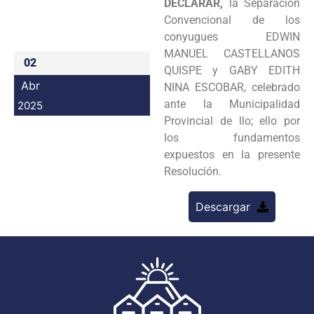
DECLARAR,
la Separación
Programas
Convencional de los
conyugues EDWIN
Intranet
MANUEL CASTELLANOS
02
QUISPE y GABY EDITH
Abr
NINA ESCOBAR, celebrado
ante la Municipalidad
2025
Provincial de llo; ello por
los fundamentos
expuestos en la presente
Resolución.
Descargar