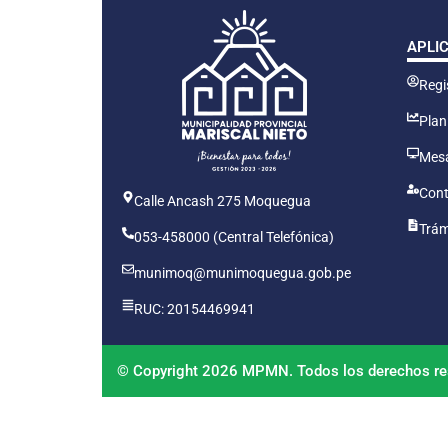
APLI
Regis
Plan
Mesa
Cont
Calle Ancash 275 Moquegua
Trám
053-458000 (Central Telefónica)
munimoq@munimoquegua.gob.pe
RUC: 20154469941
© Copyright 2026 MPMN. Todos los derechos re