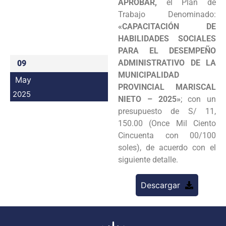
APROBAR,
el Plan de
Programas
Trabajo Denominado:
«CAPACITACIÓN DE
Intranet
HABILIDADES SOCIALES
PARA EL DESEMPEÑO
ADMINISTRATIVO DE LA
09
MUNICIPALIDAD
May
PROVINCIAL MARISCAL
2025
NIETO – 2025»
; con un
presupuesto de S/ 11,
150.00 (Once Mil Ciento
Cincuenta con 00/100
soles), de acuerdo con el
siguiente detalle.
Descargar