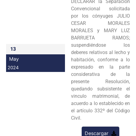
DECLARAR la Separación
Programas
Convencional solicitada
por los cónyuges JULIO
Intranet
CESAR MORALES
MORALES y MARY LUZ
BARRUETA RAMOS;
suspendiéndose los
13
deberes relativos al lecho y
May
habitación, conforme a lo
expresado en la parte
2024
considerativa de la
presente Resolución,
quedando subsistente el
vinculo matrimonial, de
acuerdo a lo establecido en
el artículo 332º del Código
Civil.
Descargar