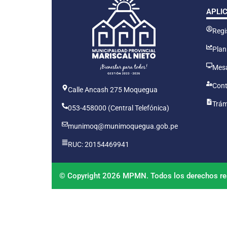
APLI
Regis
Plan
Mesa
Cont
Calle Ancash 275 Moquegua
Trám
053-458000 (Central Telefónica)
munimoq@munimoquegua.gob.pe
RUC: 20154469941
© Copyright 2026 MPMN. Todos los derechos re