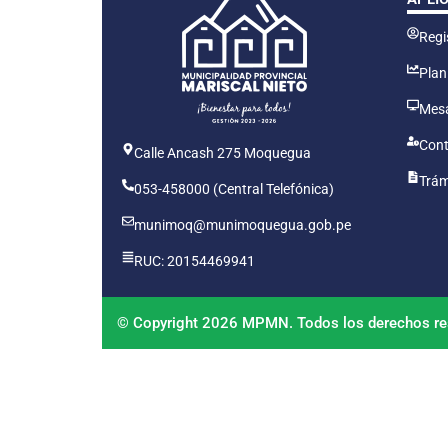
Regis
Plan
Mesa
Cont
Calle Ancash 275 Moquegua
Trám
053-458000 (Central Telefónica)
munimoq@munimoquegua.gob.pe
RUC: 20154469941
© Copyright 2026 MPMN. Todos los derechos re