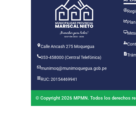
Regis
Plan
Mesa
Cont
Calle Ancash 275 Moquegua
Trám
053-458000 (Central Telefónica)
munimoq@munimoquegua.gob.pe
RUC: 20154469941
© Copyright 2026 MPMN. Todos los derechos re