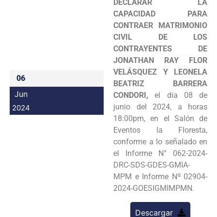
DECLARAR LA
Programas
CAPACIDAD PARA
CONTRAER MATRIMONIO
Intranet
CIVIL DE LOS
CONTRAYENTES DE
JONATHAN RAY FLOR
VELÁSQUEZ Y LEONELA
06
BEATRIZ BARRERA
Jun
CONDORI,
el día 08 de
junio del 2024, a horas
2024
18:00pm, en el Salón de
Eventos la Floresta,
conforme a lo señalado en
el Informe N° 062-2024-
DRC-SDS-GDES-GMIA-
MPM e Informe Nº 02904-
2024-GOESIGMIMPMN.
Descargar