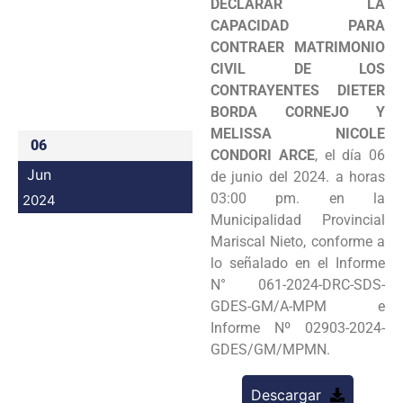
DECLARAR LA
Programas
CAPACIDAD PARA
CONTRAER MATRIMONIO
Intranet
CIVIL DE LOS
CONTRAYENTES DIETER
BORDA CORNEJO Y
MELISSA NICOLE
06
CONDORI ARCE
, el día 06
Jun
de junio del 2024. a horas
03:00 pm. en la
2024
Municipalidad Provincial
Mariscal Nieto, conforme a
lo señalado en el Informe
N° 061-2024-DRC-SDS-
GDES-GM/A-MPM e
Informe Nº 02903-2024-
GDES/GM/MPMN.
Descargar