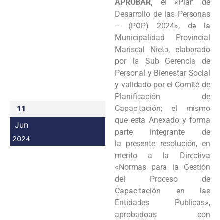
APROBAR,
el «Plan de
Programas
Desarrollo de las Personas
– (POP) 2024», de la
Intranet
Municipalidad Provincial
Mariscal Nieto, elaborado
por la Sub Gerencia de
Personal y Bienestar Social
y validado por el Comité de
Planificación de
Capacitación; el mismo
11
que esta Anexado y forma
Jun
parte integrante de
2024
la presente resolución, en
merito a la Directiva
«Normas para la Gestión
del Proceso de
Capacitación en las
Entidades Publicas»,
aprobadoas con