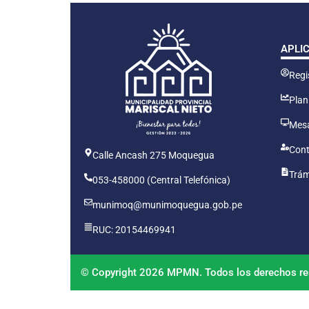
APLI
Regis
Plan
Mesa
Cont
Calle Ancash 275 Moquegua
Trám
053-458000 (Central Telefónica)
munimoq@munimoquegua.gob.pe
RUC: 20154469941
© Copyright 2026 MPMN. Todos los derechos re