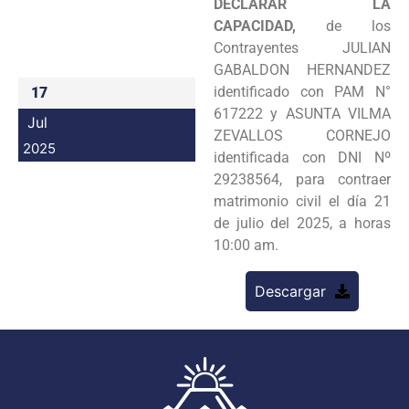
DECLARAR LA
Programas
CAPACIDAD,
de los
Contrayentes JULIAN
Intranet
GABALDON HERNANDEZ
identificado con PAM N°
17
617222 y ASUNTA VILMA
Jul
ZEVALLOS CORNEJO
2025
identificada con DNI Nº
29238564, para contraer
matrimonio civil el día 21
de julio del 2025, a horas
10:00 am.
Descargar