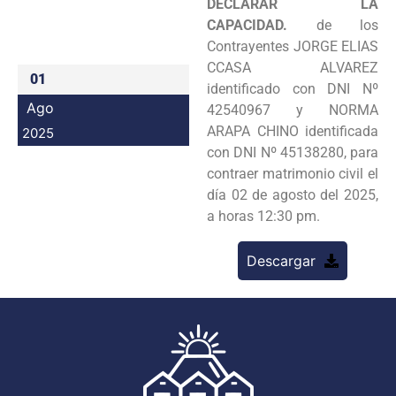
DECLARAR LA
Programas
CAPACIDAD.
de los
Contrayentes JORGE ELIAS
Intranet
CCASA ALVAREZ
01
identificado con DNI Nº
Ago
42540967 y NORMA
ARAPA CHINO identificada
2025
con DNI Nº 45138280, para
contraer matrimonio civil el
día 02 de agosto del 2025,
a horas 12:30 pm.
Descargar