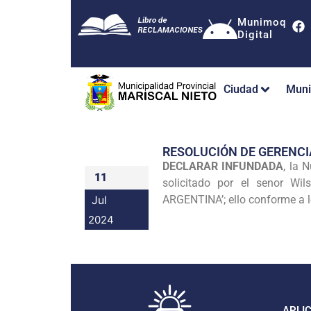
Munimoq
Digital
Ciudad
Muni
RESOLUCIÓN DE GERENCI
DECLARAR INFUNDADA
, la 
11
solicitado por el senor W
Jul
ARGENTINA’; ello conforme a 
2024
APLI