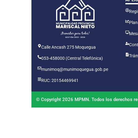
Regis
Plan
Mesa
Cont
Calle Ancash 275 Moquegua
Trám
053-458000 (Central Telefónica)
munimoq@munimoquegua.gob.pe
RUC: 20154469941
© Copyright 2026 MPMN. Todos los derechos re