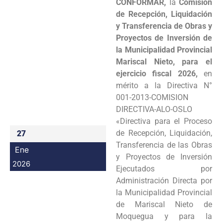
CONFORMAR,
la
Comisión
Programas
de Recepción, Liquidación
y Transferencia de Obras y
Intranet
Proyectos de Inversión de
la Municipalidad Provincial
Mariscal Nieto, para el
ejercicio fiscal 2026,
en
mérito a la Directiva N°
001-2013-COMISION
DIRECTIVA-ALO-OSLO
«Directiva para el Proceso
de Recepción, Liquidación,
27
Transferencia de las Obras
Ene
y Proyectos de Inversión
2026
Ejecutados por
Administración Directa por
la Municipalidad Provincial
de Mariscal Nieto de
Moquegua y para la