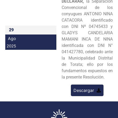
DECLARAR,
la Separación
Programas
Convencional de los
conyugues ANTONIO NINA
Intranet
CATACORA identificado
con DNI Nº 04745433 y
29
GLADYS CANDELARIA
Ago
MAMANI INCA DE NINA
identificada con DNI N°
2025
041427780, celebrado ante
la Municipalidad Distrital
de Torata; ello por los
fundamentos expuestos en
la presente Resolución.
Descargar