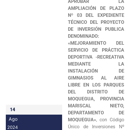
APROBAR LA
Programas
AMPLIACIÓN DE PLAZO
Nº 03 DEL EXPEDIENTE
Intranet
TÉCNICO DEL PROYECTO
DE INVERSIÓN PUBLICA
DENOMINADO:
«MEJORAMIENTO DEL
SERVICIO DE PRÁCTICA
DEPORTIVA -RECREATIVA
MEDIANTE LA
INSTALACIÓN DE
GIMNASIOS AL AIRE
LIBRE EN LOS PARQUES
DEL DISTRITO DE
MOQUEGUA, PROVINCIA
MARISCAL NIETO,
14
DEPARTAMENTO DE
Ago
MOQUEGUA»
, con Código
Único de Inversiones Nº
2024