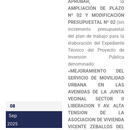
APROBAR,
la
Programas
AMPLIACIÓN DE PLAZO
Nº 02 Y MODIFICACIÓN
Intranet
PRESUPUESTAL Nº 02
(sin
incremento presupuestal
del plan de trabajo para la
elaboración del Expediente
Técnico del Proyecto de
Inversión Pública
denominado:
«MEJORAMIENTO DEL
SERVICIO DE MOVILIDAD
URBANA EN LAS
AVENIDAS DE LA JUNTA
VECINAL SECTOR II
LIBERACION Y AV. ALTA
08
TENSION DE LA
Sep
ASOCIACION DE VIVIENDA
2025
VICENTE ZEBALLOS DEL