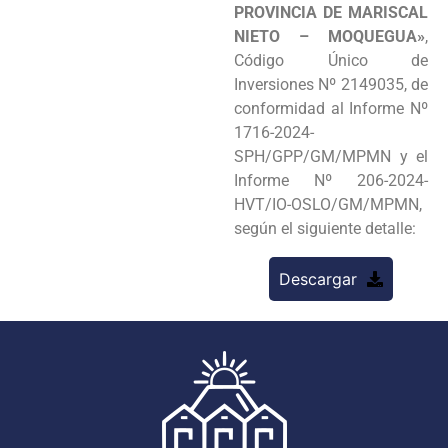
PROVINCIA DE MARISCAL
NIETO – MOQUEGUA»
,
Código Único de
Inversiones Nº 2149035, de
conformidad al Informe Nº
1716-2024-
SPH/GPP/GM/MPMN y el
Informe Nº 206-2024-
HVT/IO-OSLO/GM/MPMN,
según el siguiente detalle:
Descargar