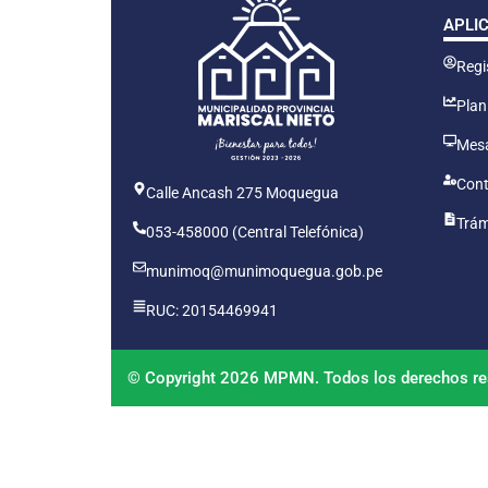
APLI
Regis
Plan
Mesa
Cont
Calle Ancash 275 Moquegua
Trám
053-458000 (Central Telefónica)
munimoq@munimoquegua.gob.pe
RUC: 20154469941
© Copyright 2026 MPMN. Todos los derechos re