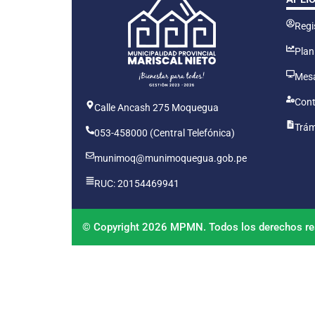
Regis
Plan
Mesa
Cont
Calle Ancash 275 Moquegua
Trám
053-458000 (Central Telefónica)
munimoq@munimoquegua.gob.pe
RUC: 20154469941
© Copyright 2026 MPMN. Todos los derechos re