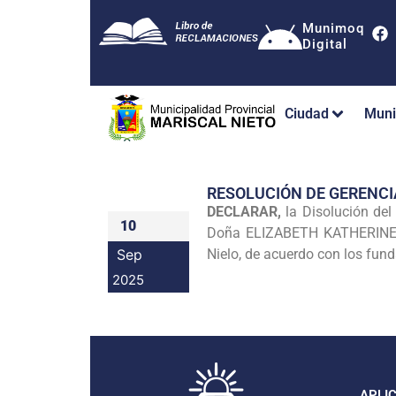
Munimoq
Digital
Ciudad
Muni
RESOLUCIÓN DE GERENCI
DECLARAR,
la Disolución d
10
Doña ELIZABETH KATHERINE C
Sep
Nielo, de acuerdo con los fund
2025
APLI