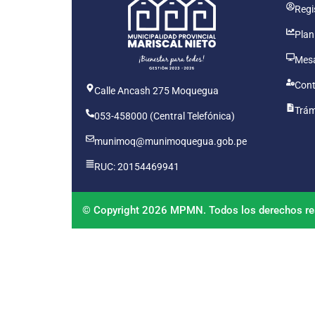
Regis
Plan
Mesa
Cont
Calle Ancash 275 Moquegua
Trám
053-458000 (Central Telefónica)
munimoq@munimoquegua.gob.pe
RUC: 20154469941
© Copyright 2026 MPMN. Todos los derechos re