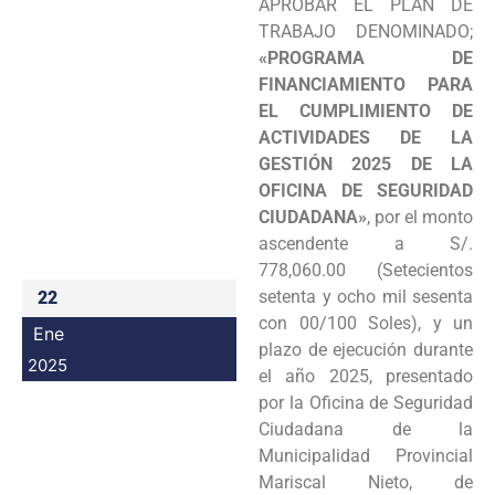
APROBAR EL PLAN DE
Programas
TRABAJO DENOMINADO;
«PROGRAMA DE
Intranet
FINANCIAMIENTO PARA
EL CUMPLIMIENTO DE
ACTIVIDADES DE LA
GESTIÓN 2025 DE LA
OFICINA DE SEGURIDAD
CIUDADANA»
, por el monto
ascendente a S/.
778,060.00 (Setecientos
setenta y ocho mil sesenta
22
con 00/100 Soles), y un
Ene
plazo de ejecución durante
2025
el año 2025, presentado
por la Oficina de Seguridad
Ciudadana de la
Municipalidad Provincial
Mariscal Nieto, de