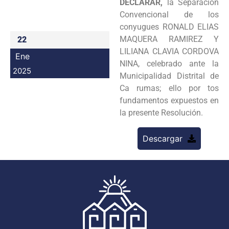
DECLARAR,
la Separación
Programas
Convencional de los
conyugues RONALD ELIAS
Intranet
MAQUERA RAMIREZ Y
22
LILIANA CLAVIA CORDOVA
Ene
NINA, celebrado ante la
2025
Municipalidad Distrital de
Ca rumas; ello por tos
fundamentos expuestos en
la presente Resolución.
Descargar