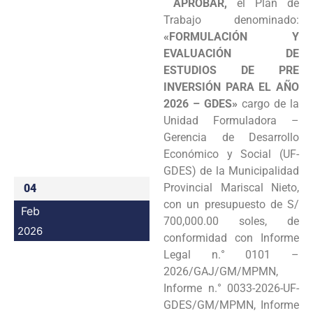
APROBAR,
el Plan de
Programas
Trabajo denominado:
«FORMULACIÓN Y
Intranet
EVALUACIÓN DE
ESTUDIOS DE PRE
INVERSIÓN PARA EL AÑO
2026 – GDES»
cargo de la
Unidad Formuladora –
Gerencia de Desarrollo
Económico y Social (UF-
GDES) de la Municipalidad
Provincial Mariscal Nieto,
04
con un presupuesto de S/
Feb
700,000.00 soles, de
2026
conformidad con Informe
Legal n.° 0101 –
2026/GAJ/GM/MPMN,
Informe n.° 0033-2026-UF-
GDES/GM/MPMN, Informe