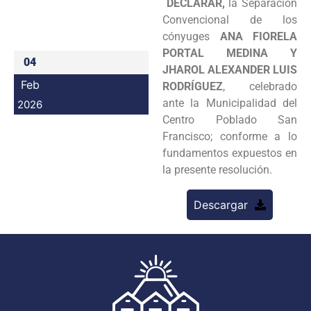
DECLARAR,
la Separación
Programas
Convencional de los
cónyuges
ANA FIORELA
Intranet
PORTAL MEDINA Y
04
JHAROL ALEXANDER LUIS
Feb
RODRÍGUEZ
, celebrado
ante la Municipalidad del
2026
Centro Poblado San
Francisco; conforme a lo
fundamentos expuestos en
la presente resolución.
Descargar